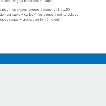
 du coquillage à la surface du sable.
u pied), les piques longues à manche (1 à 1,50 m,
ion sur sable + cailloux), les piques à pointe oblique
binées (pique + crochet sur le même outil).