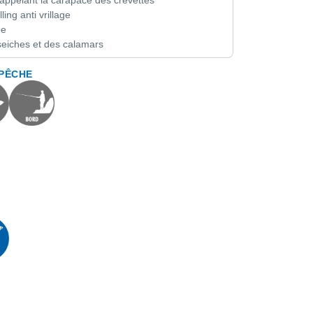
ling anti vrillage
ée
eiches et des calamars
 PÊCHE