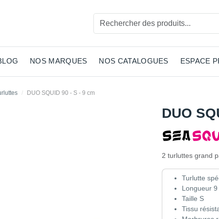
BLOG
NOS MARQUES
NOS CATALOGUES
ESPACE 
rluttes
DUO SQUID 90 - S - 9 cm
DUO SQUI
2 turluttes grand 
Turlutte spé
Longueur 9
Taille S
Tissu résist
Marbrures r