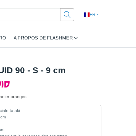
FR
PRO
A PROPOS DE FLASHMER
D 90 - S - 9 cm
panier oranges
ciale tataki
 cm
ant
appelant la carapace des crevettes