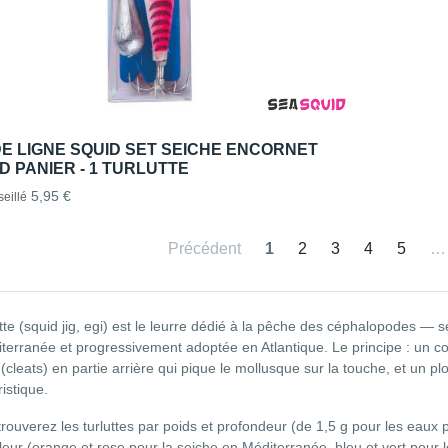
E LIGNE SQUID SET SEICHE ENCORNET
 PANIER - 1 TURLUTTE
5,95 €
eillé
Précédent
1
2
3
4
5
…
utte (squid jig, egi) est le leurre dédié à la pêche des céphalopodes —
terranée et progressivement adoptée en Atlantique. Le principe : un co
 (cleats) en partie arrière qui pique le mollusque sur la touche, et un
istique.
trouverez les turluttes par poids et profondeur (de 1,5 g pour les eaux 
leur (orange et rose pour la seiche en Méditerranée, bleu et vert pour le