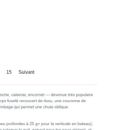
15
Suivant
 seiche, calamar, encornet — devenue très populaire
rps fuselé recouvert de tissu, une couronne de
 plombage qui permet une chute oblique
peu profondes à 25 g+ pour la verticale en bateau),
 calamar la nuit, naturel pour les eaux claires), et