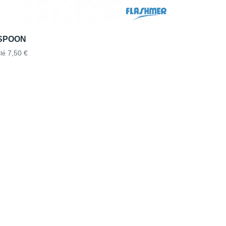
SPOON
7,50 €
lé