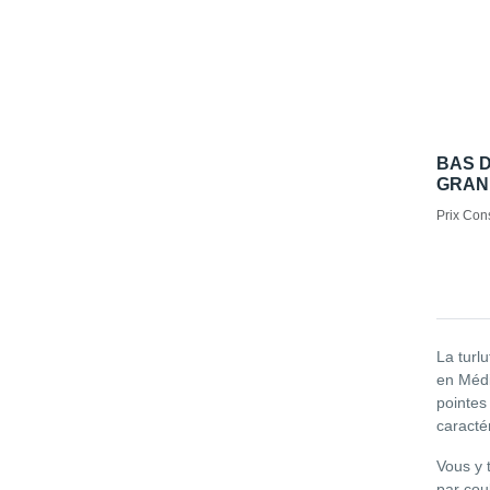
BAS D
GRAND
Prix Cons
La turl
en Médi
pointes
caractér
Vous y 
par cou