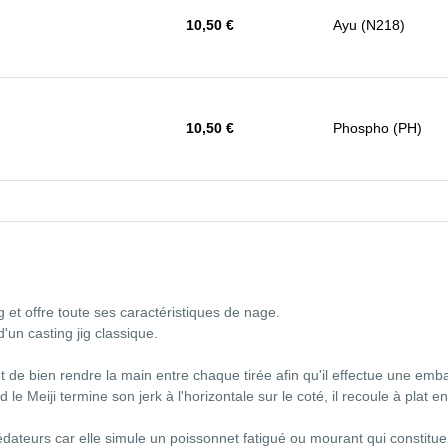
10,50 €
Ayu (N218)
)
10,50 €
Phospho (PH)
ig et offre toute ses caractéristiques de nage.
'un casting jig classique.
e bien rendre la main entre chaque tirée afin qu'il effectue une emba
le Meiji termine son jerk à l'horizontale sur le coté, il recoule à plat e
rédateurs car elle simule un poissonnet fatigué ou mourant qui constitue