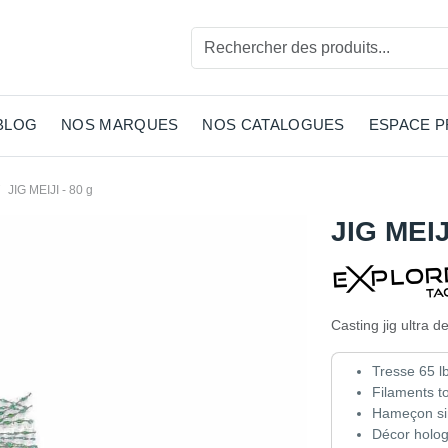
BLOG
NOS MARQUES
NOS CATALOGUES
ESPACE 
JIG MEIJI - 80 g
JIG MEIJ
Casting jig ultra d
Tresse 65 l
Filaments t
Hameçon si
Décor holo