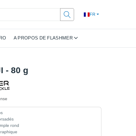
FR
PRO
A PROPOS DE FLASHMER
I - 80 g
ense
bs
orsadés
mple rond
graphique