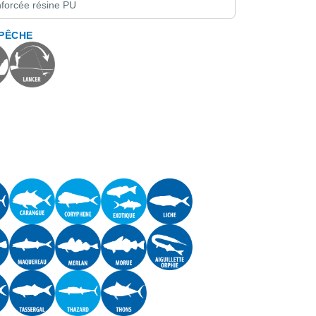
nforcée résine PU
 PÊCHE