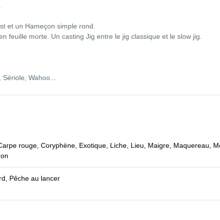
.
sist et un Hameçon simple rond.
euille morte. Un casting Jig entre le jig classique et le slow jig.
, Sériole, Wahoo...
arpe rouge, Coryphène, Exotique, Liche, Lieu, Maigre, Maquereau, Mer
hon
d, Pêche au lancer