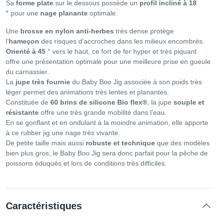
Sa
forme plate
sur le dessous possède un
profil incliné à 18
°
pour une
nage planante
optimale.
Une
brosse en nylon anti-herbes
très dense protège
l’
hameçon
des risques d’accroches dans les milieux encombrés.
Orienté à 45
° vers le haut, ce fort de fer hyper et très piquant
offre une présentation optimale pour une meilleure prise en gueule
du carnassier.
La
jupe très fournie
du Baby Boo Jig associée à son poids très
léger permet des animations très lentes et planantes.
Constituée de
60 brins de silicone Bio flex®
, la jupe
souple et
résistante
offre une très grande mobilité dans l’eau.
En se gonflant et en ondulant à la moindre animation, elle apporte
à ce rubber jig une nage très vivante.
De petite taille mais aussi
robuste et technique
que des modèles
bien plus gros, le Baby Boo Jig sera donc parfait pour la pêche de
poissons éduqués et lors de conditions très difficiles.
Caractéristiques