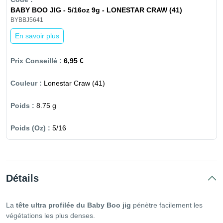
BABY BOO JIG - 5/16oz 9g - LONESTAR CRAW (41)
BYBBJ5641
En savoir plus
6,95 €
Lonestar Craw (41)
8.75 g
5/16
Détails
La
tête ultra profilée du Baby Boo jig
pénètre facilement les
végétations les plus denses.