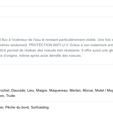
uo à l'extérieur de l'eau le rendant particulièrement visible. Une fois s
 mètres seulement. PROTECTION ANTI-U.V: Grâce à son traitement anti-
 permet de réaliser des noeuds très résistants. Il offre aussi une gli
me d'origine, même après avoir démêlé des noeuds.
Brochet, Daurade, Lieu, Maigre, Maquereau, Merlan, Morue, Mulet / Mu
re, Truite
r, Pêche du bord, Surfcasting