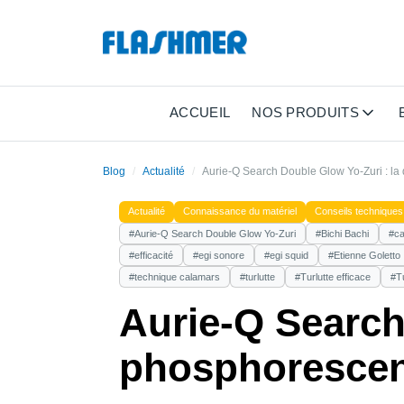
ACCUEIL
NOS PRODUITS
Blog
Actualité
Aurie-Q Search Double Glow Yo-Zuri : la
Actualité
Connaissance du matériel
Conseils techniques
#Aurie-Q Search Double Glow Yo-Zuri
#Bichi Bachi
#ca
#efficacité
#egi sonore
#egi squid
#Etienne Goletto
#technique calamars
#turlutte
#Turlutte efficace
#Tu
Aurie-Q Search
phosphorescen