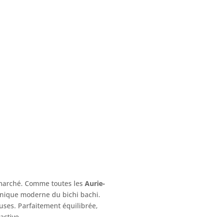
marché. Comme toutes les
Aurie-
chnique moderne du bichi bachi.
uses. Parfaitement équilibrée,
active.