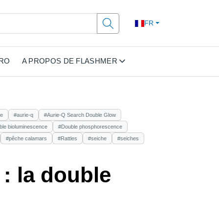
FR
PRO
A PROPOS DE FLASHMER
le
#aurie-q
#Aurie-Q Search Double Glow
ble bioluminescence
#Double phosphorescence
#pêche calamars
#Rattles
#seiche
#seiches
: la double