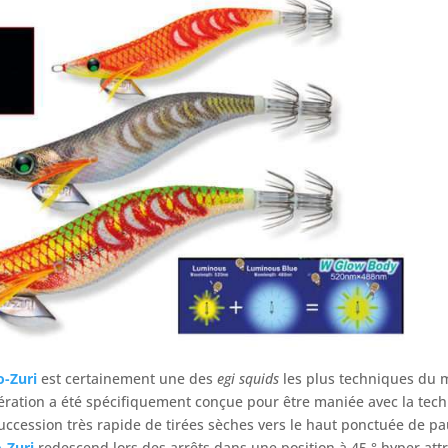
-Zuri
est certainement une des
egi squids
les plus techniques du 
énération a été spécifiquement conçue pour être maniée avec la te
cession très rapide de tirées sèches vers le haut ponctuée de pa
-Zuri
redescend lors des arrêts dans une position à 45 ° hyper attr