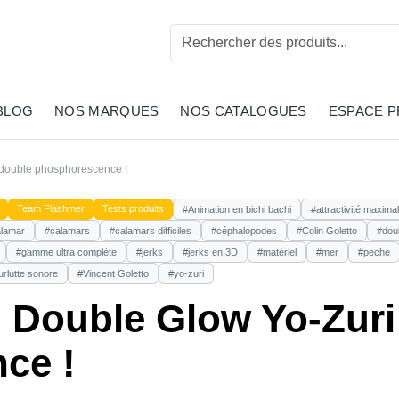
BLOG
NOS MARQUES
NOS CATALOGUES
ESPACE 
 double phosphorescence !
Team Flashmer
Tests produits
#Animation en bichi bachi
#attractivité maxima
lamar
#calamars
#calamars difficiles
#céphalopodes
#Colin Goletto
#dou
#gamme ultra complète
#jerks
#jerks en 3D
#matériel
#mer
#peche
rlutte sonore
#Vincent Goletto
#yo-zuri
 Double Glow Yo-Zuri 
ce !