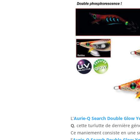
L’
Aurie-Q Search Double Glow Yo
Q
, cette turlutte de dernière g
Ce maniement consiste en une suc
l’
Aurie-Q Search Double Glow Yo