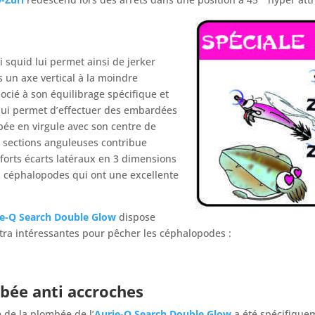
i squid lui permet ainsi de jerker
 un axe vertical à la moindre
socié à son équilibrage spécifique et
t lui permet d’effectuer des embardées
bée en virgule avec son centre de
s sections anguleuses contribue
 forts écarts latéraux en 3 dimensions
les céphalopodes qui ont une excellente
ie-Q Search Double Glow
dispose
tra intéressantes pour pêcher les céphalopodes :
bée anti accroches
 de la plombée de l’
Aurie-Q Search Double Glow
a été spécifique