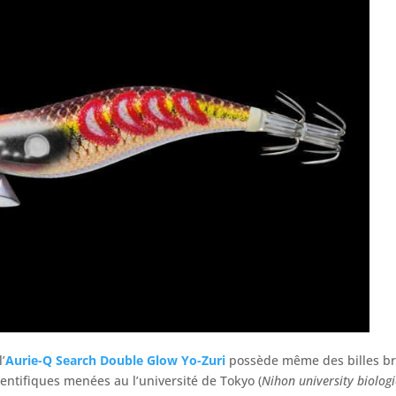
’
Aurie-Q Search Double Glow
Yo-Zuri
possède même des billes bru
cientifiques menées au l’université de Tokyo (
Nihon university biologi