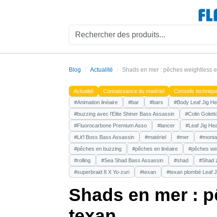
Blog
Actualité
Shads en mer : pêches weightless e
Actualité
Connaissance du matériel
Conseils techniqu
#Animation linéaire
#bar
#bars
#Body Leaf Jig He
#buzzing avec l’Elite Shiner Bass Assassin
#Colin Golett
#Fluorocarbone Premium Asso
#lancer
#Leaf Jig He
#Lit’l Boss Bass Assassin
#matériel
#mer
#monta
#pêches en buzzing
#pêches en linéaire
#pêches wei
#rolling
#Sea Shad Bass Assassin
#shad
#Shad 
#superbraid 8 X Yo-zuri
#texan
#texan plombé Leaf J
Shads en mer : p
texan