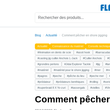
Blog
Actualité
Comment pêcher en shore jigging
Actualité
Connaissance du matériel
Conseils techniqu
#Animation en dents de scie
#assit hook
#barracuda
#casting jig cuiller Anchois L-Jack
#Cuiller Anchois
#C
#grondins perlons
#Jidai Explorer Tackle
#jig
#la
#matériel
#matériel pour le shore jigging
#mer
#me
#pagres
#peche
#pêche du lieu
#peche mer
#prédateur
#prédateurs benthiques
#rolling
#seri
#superbraid 8 X Yo-zuri
#tassergals
#vieilles
#Vin
Comment pêcher 