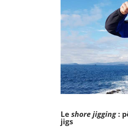
Le
shore jigging
: p
jigs