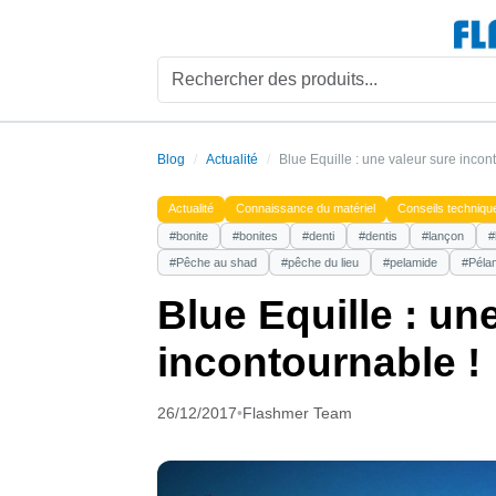
Blog
Actualité
Blue Equille : une valeur sure incon
Actualité
Connaissance du matériel
Conseils techniqu
#bonite
#bonites
#denti
#dentis
#lançon
#
#Pêche au shad
#pêche du lieu
#pelamide
#Péla
Blue Equille : un
incontournable !
26/12/2017
•
Flashmer Team