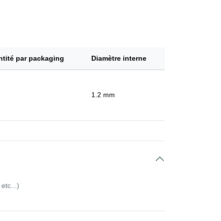
tité par packaging
Diamètre interne
1.2 mm
etc...)