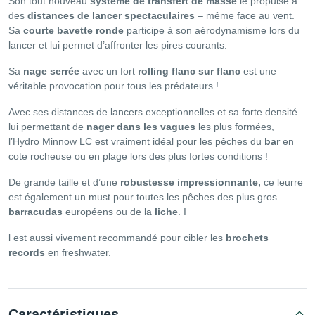
Son tout nouveau
système de transfert de masse
le propulse à
des
distances de lancer spectaculaires
– même face au vent.
Sa
courte bavette ronde
participe à son aérodynamisme lors du
lancer et lui permet d’affronter les pires courants.
Sa
nage serrée
avec un fort
rolling flanc sur flanc
est une
véritable provocation pour tous les prédateurs !
Avec ses distances de lancers exceptionnelles et sa forte densité
lui permettant de
nager dans les vagues
les plus formées,
l’Hydro Minnow LC est vraiment idéal pour les pêches du
bar
en
cote rocheuse ou en plage lors des plus fortes conditions !
De grande taille et d’une
robustesse impressionnante,
ce leurre
est également un must pour toutes les pêches des plus gros
barracudas
européens ou de la
liche
. I
l est aussi vivement recommandé pour cibler les
brochets
records
en freshwater.
Caractéristiques