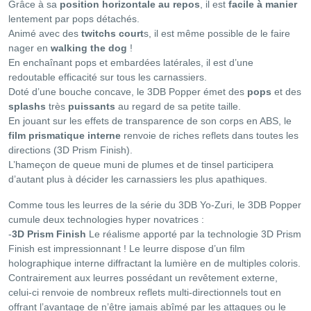
Grâce à sa
position horizontale au repos
, il est
facile à manier
lentement par pops détachés.
Animé avec des
twitchs court
s, il est même possible de le faire
nager en
walking the dog
!
En enchaînant pops et embardées latérales, il est d’une
redoutable efficacité sur tous les carnassiers.
Doté d’une bouche concave, le 3DB Popper émet des
pops
et des
splashs
très
puissants
au regard de sa petite taille.
En jouant sur les effets de transparence de son corps en ABS, le
film prismatique interne
renvoie de riches reflets dans toutes les
directions (3D Prism Finish).
L’hameçon de queue muni de plumes et de tinsel participera
d’autant plus à décider les carnassiers les plus apathiques.
Comme tous les leurres de la série du 3DB Yo-Zuri, le 3DB Popper
cumule deux technologies hyper novatrices :
-
3D Prism Finish
Le réalisme apporté par la technologie 3D Prism
Finish est impressionnant ! Le leurre dispose d’un film
holographique interne diffractant la lumière en de multiples coloris.
Contrairement aux leurres possédant un revêtement externe,
celui-ci renvoie de nombreux reflets multi-directionnels tout en
offrant l’avantage de n’être jamais abîmé par les attaques ou le