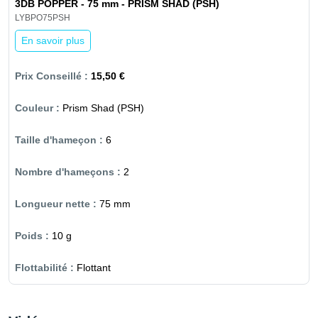
3DB POPPER - 75 mm - PRISM SHAD (PSH)
LYBPO75PSH
En savoir plus
15,50 €
Prism Shad (PSH)
6
2
75 mm
10 g
Flottant