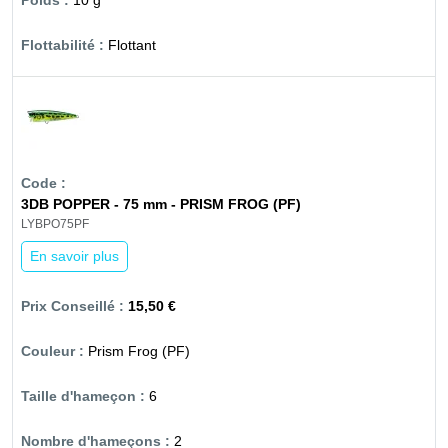
10 g
Flottant
3DB POPPER - 75 mm - PRISM FROG (PF)
LYBPO75PF
En savoir plus
15,50 €
Prism Frog (PF)
6
2