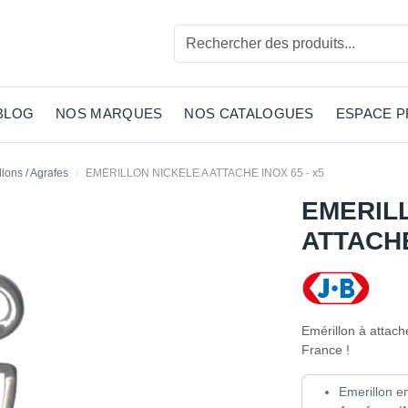
BLOG
NOS MARQUES
NOS CATALOGUES
ESPACE 
lons / Agrafes
EMERILLON NICKELE A ATTACHE INOX 65 - x5
EMERIL
ATTACHE
Emérillon à attac
France !
Emerillon en