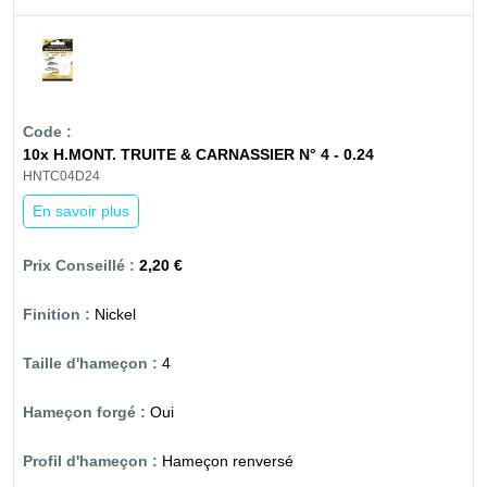
10x H.MONT. TRUITE & CARNASSIER N° 4 - 0.24
HNTC04D24
En savoir plus
2,20 €
Nickel
4
Oui
Hameçon renversé