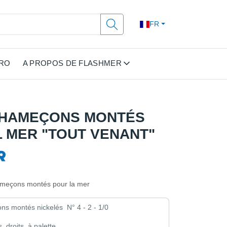
FR
PRO
A PROPOS DE FLASHMER
5 HAMEÇONS MONTÉS
L MER "TOUT VENANT"
ameçons montés pour la mer
ns montés nickelés N° 4 - 2 - 1/0
 droits, à palette