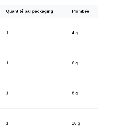
Quantité par packaging
Plombée
1
4 g
1
6 g
1
8 g
1
10 g