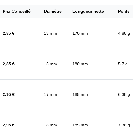
Prix Conseillé
Diamètre
Longueur nette
Poids
2,85 €
13 mm
170 mm
4.88 g
2,85 €
15 mm
180 mm
5.7 g
2,95 €
17 mm
185 mm
6.38 g
2,95 €
18 mm
185 mm
7.38 g