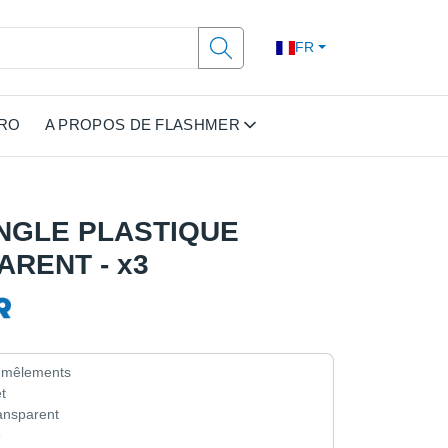
FR
PRO
A PROPOS DE FLASHMER
ANGLE PLASTIQUE
RENT - x3
emmêlements
t
ransparent
3