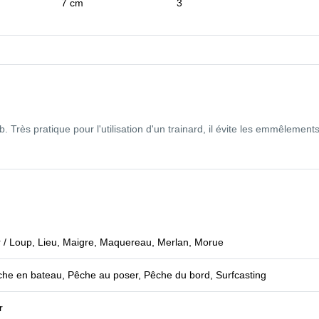
7 cm
3
 Très pratique pour l'utilisation d'un trainard, il évite les emmêlements
 / Loup, Lieu, Maigre, Maquereau, Merlan, Morue
he en bateau, Pêche au poser, Pêche du bord, Surfcasting
r