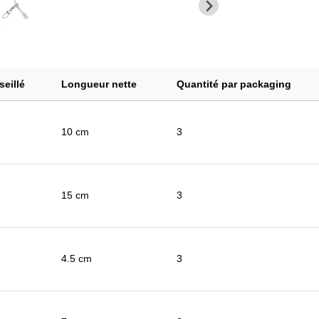
seillé
Longueur nette
Quantité par packaging
10 cm
3
15 cm
3
4.5 cm
3