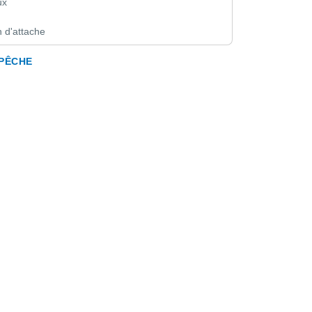
ux
 d'attache
 PÊCHE