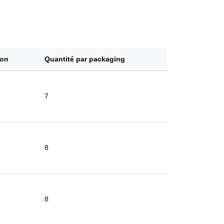
çon
Quantité par packaging
7
8
8