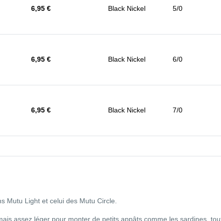
6,95 €
Black Nickel
5/0
6,95 €
Black Nickel
6/0
6,95 €
Black Nickel
7/0
s Mutu Light et celui des Mutu Circle.
 mais assez léger pour monter de petits appâts comme les sardines, tou