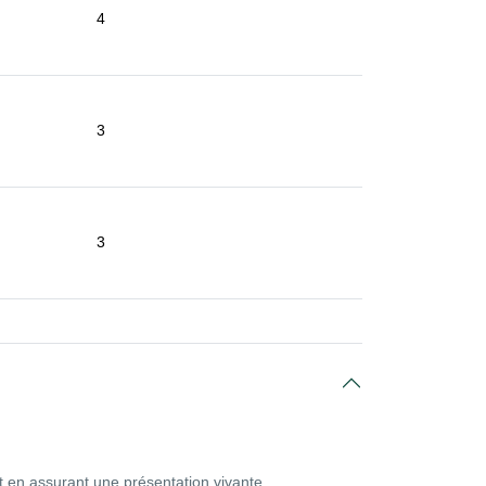
4
3
3
t en assurant une présentation vivante.