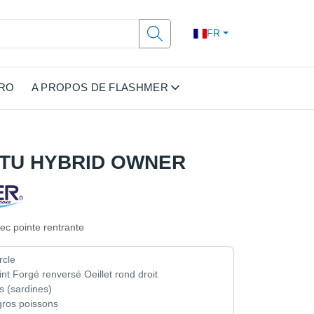
FR
PRO
A PROPOS DE FLASHMER
UTU HYBRID OWNER
ec pointe rentrante
rcle
nt Forgé renversé Oeillet rond droit
s (sardines)
gros poissons