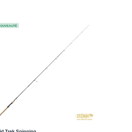
NOUVEAUTÉ
id Trek Spinning