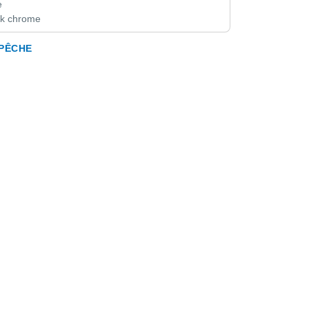
e
ack chrome
 PÊCHE