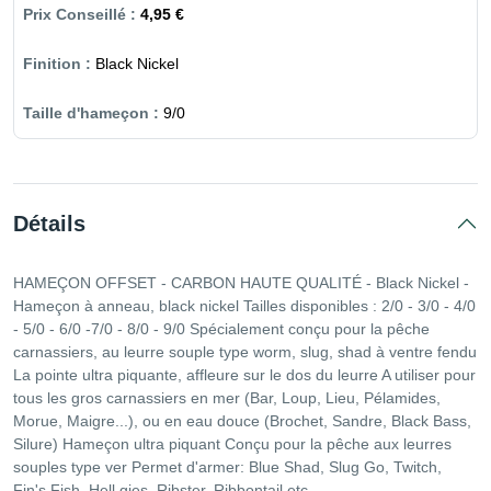
4,95 €
Black Nickel
9/0
Détails
HAMEÇON OFFSET - CARBON HAUTE QUALITÉ - Black Nickel -
Hameçon à anneau, black nickel Tailles disponibles : 2/0 - 3/0 - 4/0
- 5/0 - 6/0 -7/0 - 8/0 - 9/0 Spécialement conçu pour la pêche
carnassiers, au leurre souple type worm, slug, shad à ventre fendu
La pointe ultra piquante, affleure sur le dos du leurre A utiliser pour
tous les gros carnassiers en mer (Bar, Loup, Lieu, Pélamides,
Morue, Maigre...), ou en eau douce (Brochet, Sandre, Black Bass,
Silure) Hameçon ultra piquant Conçu pour la pêche aux leurres
souples type ver Permet d'armer: Blue Shad, Slug Go, Twitch,
Fin's Fish, Hell gies, Ribster, Ribbontail etc...