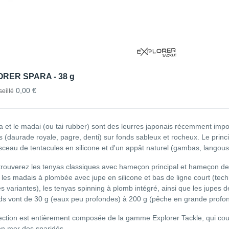
RER SPARA - 38 g
0,00 €
eillé
a et le madai (ou tai rubber) sont des leurres japonais récemment imp
s (daurade royale, pagre, denti) sur fonds sableux et rocheux. Le prin
isceau de tentacules en silicone et d'un appât naturel (gambas, langoust
trouverez les tenyas classiques avec hameçon principal et hameçon de 
, les madais à plombée avec jupe en silicone et bas de ligne court (tech
es variantes), les tenyas spinning à plomb intégré, ainsi que les jupes 
ds vont de 30 g (eaux peu profondes) à 200 g (pêche en grande profo
ection est entièrement composée de la gamme Explorer Tackle, qui couv
n mer des sparidés.