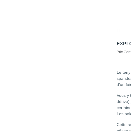
EXPLO
Prix Cons
Le teny
sparidé
d'un fa
Vous y 
dérive)
certain
Les poi
Cette s
pêche e