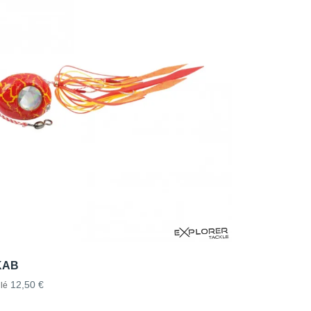
KAB
12,50 €
lé