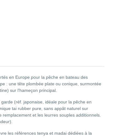
ortés en Europe pour la pêche en bateau des
cipe : une tête plombée plate ou conique, surmontée
ine) sur l'hameçon principal.
garde (réf. japonaise, idéale pour la pêche en
nique tai rubber pure, sans appât naturel sur
de remplacement et les leurres souples additionnels.
ndeur).
re les références tenya et madai dédiées à la