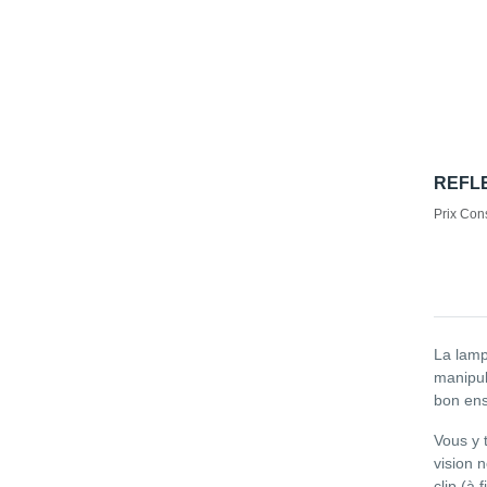
REFL
Prix Cons
La lamp
manipul
bon ens
Vous y 
vision 
clip (à