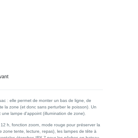
vant
ac : elle permet de monter un bas de ligne, de
te la zone (et donc sans perturber le poisson). Un
une lampe d'appoint (illumination de zone).
 12 h, fonction zoom, mode rouge pour préserver la
e zone tente, lecture, repas), les lampes de tête à
 (frontales étanches IPX 7 pour les pêches en bateau