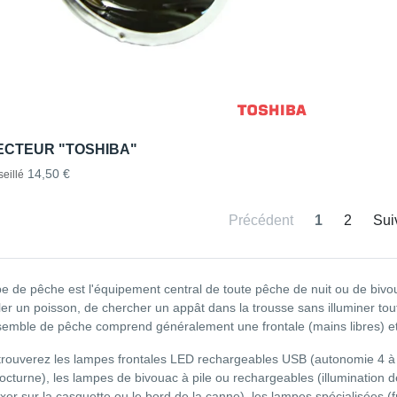
ECTEUR "TOSHIBA"
14,50 €
eillé
Précédent
1
2
Sui
e de pêche est l'équipement central de toute pêche de nuit ou de bivou
er un poisson, de chercher un appât dans la trousse sans illuminer tou
emble de pêche comprend généralement une frontale (mains libres) et 
trouverez les lampes frontales LED rechargeables USB (autonomie 4 à
nocturne), les lampes de bivouac à pile ou rechargeables (illumination d
 fixer sur la casquette ou le bord de la canne), les lampes spécialisées