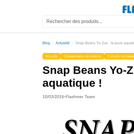
Blog
Actualité
Snap Beans Yo-Zuri : la puce aquati
Actualité
Connaissance du matériel
Conseils techniqu
Snap Beans Yo-Zu
aquatique !
10/03/2016
•
Flashmer Team