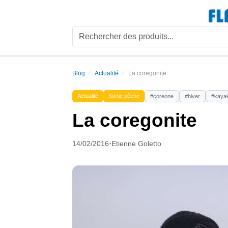
Blog
Actualité
La coregonite
Actualité
Sortie pêche
#coreone
#hiver
#kaya
La coregonite
14/02/2016
•
Etienne Goletto